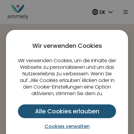
DE
Finde deine
Wir verwenden Cookies
Hebamme
Wir verwenden Cookies, um die Inhalte der
Webseite zu personalisieren und um das
Kostenlos & einfach. Auf Deutschlands
Nutzererlebnis zu verbessern. Wenn Sie
auf ‚Alle Cookies erlauben' klicken oder in
größter Hebammenplattform.
den Cookie-Einstellungen eine Option
aktivieren, stimmen Sie dem zu.
Wonach möchtest du suchen?
Alle Cookies erlauben
Betreuung
|
Kurs
Cookies verwalten