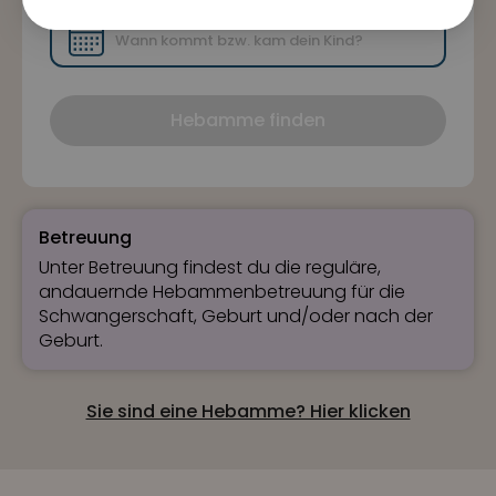
Hebamme finden
Betreuung
Unter Betreuung findest du die reguläre,
andauernde Hebammenbetreuung für die
Schwangerschaft, Geburt und/oder nach der
Geburt.
Sie sind eine Hebamme? Hier klicken